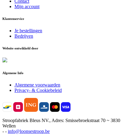
Contact
Mijn account
Klantenservice
Je bestellingen
Bedrijven
Website ontwikkeld door
Algemene Info
Algemene voorwaarden
Privacy- & Cookiebeleid
Stroopfabriek Bleus NV., Adres: Smissebroekstraat 70 ~ 3830
Wellen
- -
info@loonsestroop.be